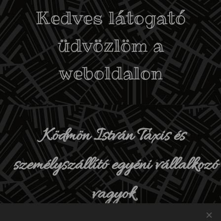
Kedves látogató
üdvözlöm a
weboldalon
Ködmön István Taxis és
személyszállító egyéni vállalkozó
vagyok