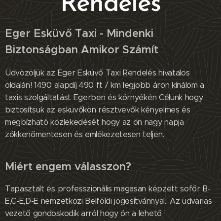
Rendelés
Eger Esküvő Taxi - Mindenki
Biztonságban Amikor Számít
Üdvözöljük az Eger Esküvő Taxi Rendelés hivatalos
oldalán! 1490 alapdíj 490 ft / km legjobb áron kínálom a
taxis szolgáltatást Egerben és környékén Célunk hogy
biztosítsuk az esküvőkön résztvevők kényelmes és
megbízható közlekedését hogy az ön nagy napja
zökkenőmentesen és emlékezetesen teljen.
Miért engem válasszon?
Tapasztalt és professzionális magasan képzett sofőr B-
E,C-E,D-E nemzetközi Belföldi jogosítvánnyal.: Az udvarias
vezető gondoskodik arról hogy ön a lehető