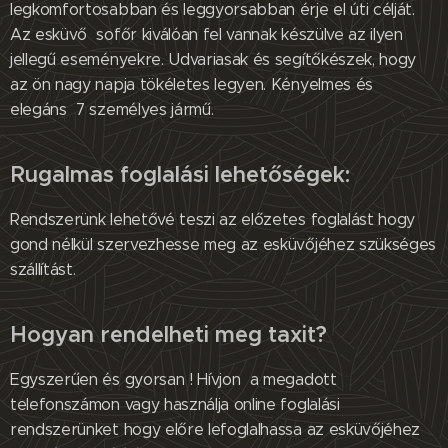
legkomfortosabban és leggyorsabban érje el úti célját.
Az esküvő sofőr kiválóan fel vannak készülve az ilyen
jellegű eseményekre. Udvariasak és segítőkészek, hogy
az ön nagy napja tökéletes legyen. Kényelmes és
elegáns 7 személyes jármű.
Rugalmas foglalási lehetőségek:
Rendszerünk lehetővé teszi az előzetes foglalást hogy
gond nélkül szervezhesse meg az esküvőjéhez szükséges
szállítást.
Hogyan rendelheti meg taxit?
Egyszerűen és gyorsan ! Hívjon a megadott
telefonszámon vagy használja online foglalási
rendszerünket hogy előre lefoglalhassa az esküvőjéhez