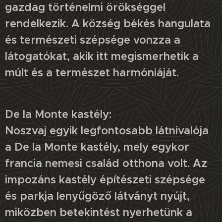
gazdag történelmi örökséggel
rendelkezik. A község békés hangulata
és természeti szépsége vonzza a
látogatókat, akik itt megismerhetik a
múlt és a természet harmóniáját.
De la Monte kastély:
Noszvaj egyik legfontosabb látnivalója
a De la Monte kastély, mely egykor
francia nemesi család otthona volt. Az
impozáns kastély építészeti szépsége
és parkja lenyűgöző látványt nyújt,
miközben betekintést nyerhetünk a