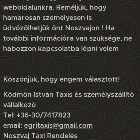
weboldalunkra. Reméljük, hogy
hamarosan személyesen is
üdvözölhetjük önt Noszvajon ! Ha
további információra van szüksége, ne
habozzon kapcsolatba lépni velem
Köszönjük, hogy engem választott!
Ködmön István Taxis és személyszállító
vállalkozó
Tel: +36-30/7417823
email:
egritaxis@gmail.com
Noszvaj Taxi Rendelés