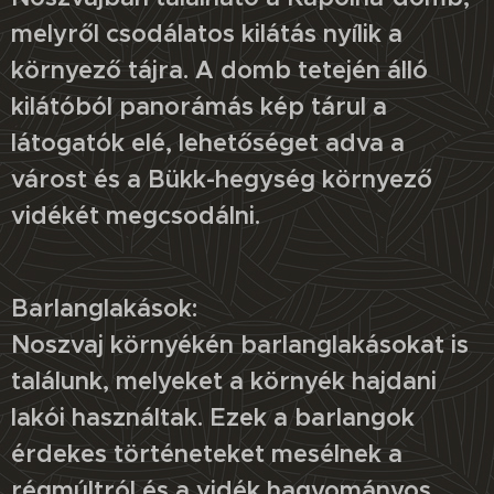
melyről csodálatos kilátás nyílik a
környező tájra. A domb tetején álló
kilátóból panorámás kép tárul a
látogatók elé, lehetőséget adva a
várost és a Bükk-hegység környező
vidékét megcsodálni.
Barlanglakások:
Noszvaj környékén barlanglakásokat is
találunk, melyeket a környék hajdani
lakói használtak. Ezek a barlangok
érdekes történeteket mesélnek a
régmúltról és a vidék hagyományos