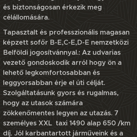
és biztonságosan érkezik meg
célállomására.
Tapasztalt és professzionális magasan
képzett sofőr B-E,C-E,D-E nemzetközi
Belföldi jogosítvánnyal.: Az udvarias
vezető gondoskodik arról hogy ön a
lehető legkomfortosabban és
leggyorsabban érje el úti célját.
Szolgáltatásunk gyors és rugalmas,
hogy az utasok számára
zökkenőmentes legyen az utazás. 7
személyes XXL taxi 1490 alap 650 /km
díj. Jól karbantartott járműveink és a