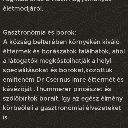
életmódjáról.
Gasztronómia és borok:
A község belterében környékén kiváló
éttermek és borászatok találhatók, ahol
a látogatók megkóstolhatják a helyi
specialitásokat és borokat,közöttük
említeném Dr Csernus Imre éttermét és
kávézóját .Thummerer pincészet és
szőlőbirtok borait, így az egész élmény
körbeöleli a gasztronómiai élvezeteket
is.