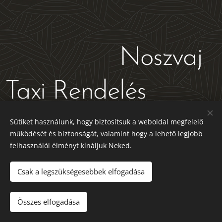
Noszvaj
Taxi Rendelés
Sütiket használunk, hogy biztosítsuk a weboldal megfelelő
működését és biztonságát, valamint hogy a lehető legjobb
felhasználói élményt kínáljuk Neked.
Csak a legszükségesebbek elfogadása
© 2024 Webnode AG. All rights reserved
Összes elfogadása
Az oldalt a
Webnode
működteti
Sütik